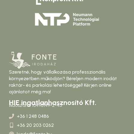
Szeretné, hogy vállalkozása professzionális
környezetben működjön? Béreljen modern irodát
raktár- és parkolási lehetőséggel! Kérjen online
ajánlatot még ma!
HIE ingatlanhasznosító Kft.
Adószám: 10498149-2-43
+36 1 248 0486
+36 20 203 0262