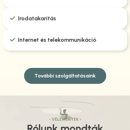
Irodatakarítás
Internet és telekommunikáció
További szolgáltatásaink
- VÉLEMÉNYEK -
Rólunk mondták