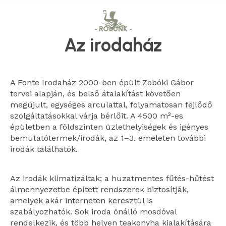
- RÓLUNK -
Az irodaház
A Fonte Irodaház 2000-ben épült Zobóki Gábor
tervei alapján, és belső átalakítást követően
megújult, egységes arculattal, folyamatosan fejlődő
szolgáltatásokkal várja bérlőit. A 4500 m²-es
épületben a földszinten üzlethelyiségek és igényes
bemutatótermek/irodák, az 1–3. emeleten további
irodák találhatók.
Az irodák klimatizáltak; a huzatmentes fűtés-hűtést
álmennyezetbe épített rendszerek biztosítják,
amelyek akár interneten keresztül is
szabályozhatók. Sok iroda önálló mosdóval
rendelkezik, és több helyen teakonyha kialakítására