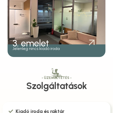
3. emelet
Jelenleg nincs kiadó iroda
- ÜZEMELTETÉS -
Szolgáltatások
Kiadó iroda és raktár