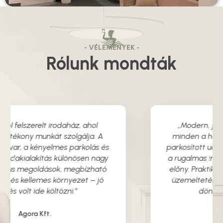
- VÉLEMÉNYEK -
Rólunk mondták
„Modern, jól felszerelt irodaház, ahol
minden a hatékony munkát szolgálja. A
parkosított udvar, a kényelmes parkolás és
a rugalmas irodakialakítás különösen nagy
előny. Praktikus megoldások, megbízható
üzemeltetés és kellemes környezet – jó
döntés volt ide költözni.”
Ambienta Kft.