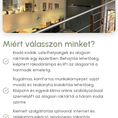
Miért válasszon minket?
Kiadó irodák, üzlethelyiségek és alagsori
raktárak egy épületben. Behajtási lehetőség,
kiépített rakodórámpa és lift az alagsortól a
harmadik emeletig.
Rugalmas, komfortos munkakörnyezet: saját
mosdó és teakonyha kialakítási lehetőség.
Központi és egyedi klíma online szabályozással.
személylift az alagsori raktártól a három irodai
szintre
Kiemelt szolgáltatási színvonal: internet és
telekommunikáció, rendszeres takarítás,