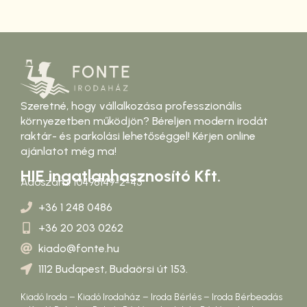
Szeretné, hogy vállalkozása professzionális
környezetben működjön? Béreljen modern irodát
raktár- és parkolási lehetőséggel! Kérjen online
ajánlatot még ma!
HIE ingatlanhasznosító Kft.
Adószám: 10498149-2-43
+36 1 248 0486
+36 20 203 0262
kiado@fonte.hu
1112 Budapest, Budaörsi út 153.
Kiadó Iroda – Kiadó Irodaház – Iroda Bérlés – Iroda Bérbeadás