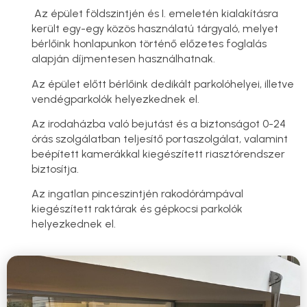
Az épület földszintjén és I. emeletén kialakításra
került egy-egy közös használatú tárgyaló, melyet
bérlőink honlapunkon történő előzetes foglalás
alapján díjmentesen használhatnak.
Az épület előtt bérlőink dedikált parkolóhelyei, illetve
vendégparkolók helyezkednek el.
Az irodaházba való bejutást és a biztonságot 0-24
órás szolgálatban teljesítő portaszolgálat, valamint
beépített kamerákkal kiegészített riasztórendszer
biztosítja.
Az ingatlan pinceszintjén rakodórámpával
kiegészített raktárak és gépkocsi parkolók
helyezkednek el.