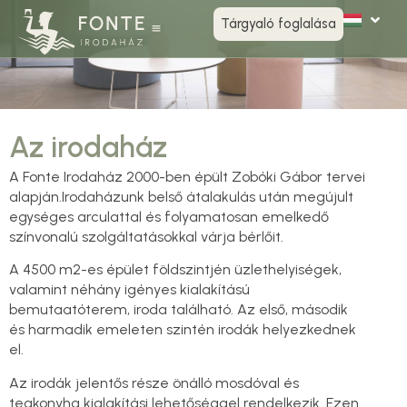
Tárgyaló foglalása
Az irodaház
A Fonte Irodaház 2000-ben épült Zobóki Gábor tervei
alapján.Irodaházunk belső átalakulás után megújult
egységes arculattal és folyamatosan emelkedő
színvonalú szolgáltatásokkal várja bérlőit.
A 4500 m2-es épület földszintjén üzlethelyiségek,
valamint néhány igényes kialakítású
bemutaatóterem, iroda található. Az első, második
és harmadik emeleten szintén irodák helyezkednek
el.
Az irodák jelentős része önálló mosdóval és
teakonyha kialakítási lehetőséggel rendelkezik. Ezen