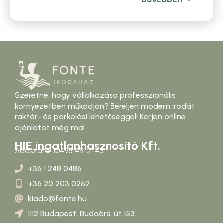
Szeretné, hogy vállalkozása professzionális
környezetben működjön? Béreljen modern irodát
raktár- és parkolási lehetőséggel! Kérjen online
ajánlatot még ma!
HIE ingatlanhasznosító Kft.
Adószám: 10498149-2-43
+36 1 248 0486
+36 20 203 0262
kiado@fonte.hu
1112 Budapest, Budaörsi út 153.